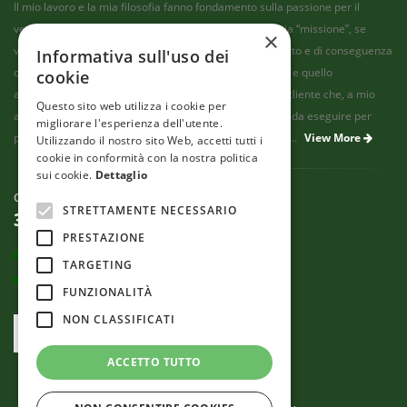
Il mio lavoro e la mia filosofia fanno fondamento sulla passione per il
verde, e soprattutto sulla passione per gli alberi. La mia “missione”, se
×
vogliamo, consiste nel fornire un servizio che sia corretto e di conseguenza
Informativa sull'uso dei
onesto, ben fatto, che non leda il patrimonio del cliente e quello
cookie
ambientale, a costo di andare contro le richieste di un cliente che, a mio
Questo sito web utilizza i cookie per
avviso, possa aver travisato il concetto di cure corrette da eseguire per
migliorare l'esperienza dell'utente.
possedere un “albero sano” e di conseguenza "sicuro"....
View More
Utilizzando il nostro sito Web, accetti tutti i
cookie in conformità con la nostra politica
sui cookie.
Dettaglio
CONTACT US
STRETTAMENTE NECESSARIO
335 6580375
PRESTAZIONE
Email:
info@francobellorti.com
TARGETING
PEC: bellorti@pec.it
FUNZIONALITÀ
NON CLASSIFICATI
Alberi Felici Verona
ACCETTO TUTTO
© Franco Bellorti Arboricoltore - P.Iva: 04320340237