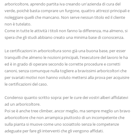
arboricoltore, aprendo partita iva creando un'azienda di cura del
verde, poichè basta comprare un furgone, quattro attrezzi principali e
noleggiare quelli che mancano. Non serve nessun titolo ed il cliente
non è tutelato.
Come in tutte le attività i titoli non fanno la differenza, ma almeno, si
spera che gli studi abbiano creato una minima base di conoscenza.
Le certificazioni in arboricoltura sono già una buona base, per esser
tranquilli che almeno le nozioni principali, l'esecutore del lavoro le ha
ed è in grado di operare secondo le corrette procedure e corretti
canoni, senza comunque nulla togliere a bravissimi arboricoltori che
per svariati motivi non hanno voluto mettersi alla prova per acquisire
le certificazioni del caso.
Condenso quanto scritto sopra: per le cure dei vostri alberi affidatevi
ad un arboricoltore.
Poi se è anche tree climber, ancor meglio, ma sempre meglio un bravo
arboricoltore che non arrampica piuttosto di un incompetente che
sulla pianta si muove come uno scoiattolo senza le competenze
adeguate per fare gli interventi che gli vengono affidati.